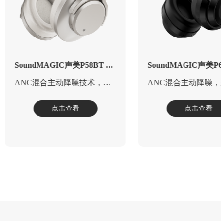
SoundMAGIC声美T80BT ANC真无线降噪耳机
-38dB超宽频降噪，高保真音质
纯净音质 细节
点击查看
点击查看