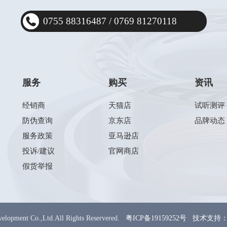
0755 88316487
/
0769 81270118
服务
购买
资讯
经销商
天猫店
试听测评
防伪查询
京东店
品牌动态
服务政策
亚马逊店
投诉/建议
官网商店
假货举报
elopment Co.,Ltd.All Rights Reservered.
粤ICP备19159252号
技术支持